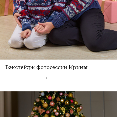
Бэкстейдж фотосессии Ирины