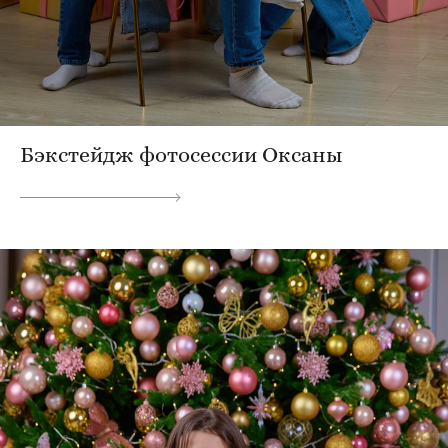
Бэкстейдж фотосессии Оксаны